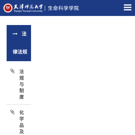
法
律法规
法
规
与
制
度
化
学
品
及