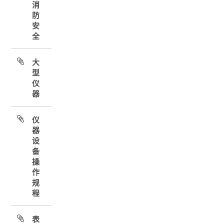
消
防
安
全
大
型
仪
器
仪
器
设
备
操
作
规
程
表