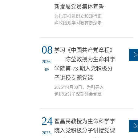
新发展党员集体宣誓
为扎实推进树立和践行正
确政绩观学习教育走深走
实，同步开展2026届毕业
生党员廉洁教育，6月3
日，生命科学学院举办学
08
学习《中国共产党章程》
生党员专题党课。院党委
副书记、纪委书记史晓晨
——陈莹教授为生命科学
2026-
主讲，各学生党支部书
学院第 73 期入党积极分
05
记、全体学生党员参加学
习。史晓晨围绕共产党人
子讲授专题党课
正确政绩观内涵要义，系
2026年4月30日，为引导入
统阐释“功成不必在我、功
党积极分子深刻领会党章
成必定有我”丰富内涵，结
内涵、强化理论武装、坚
合校园正反实例，剖析个
定理想信念，生命科学学
别学生党员入党功利化、
院邀请陈莹教授为第73期
24
志愿服务走过场、热衷头
翟昌民教授为生命科学学
入党积极分子讲授“学习
衔荒废学业等政绩观错位
《中国共产党章程》”专题
院入党积极分子讲授党课
问题，指出不良作风是
2025-
党课。陈莹教授围绕党章