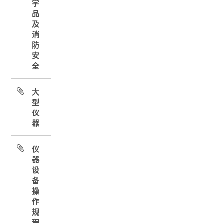
学
品
及
消
防
安
全
大
型
仪
器
仪
器
设
备
操
作
规
程