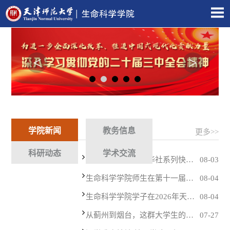
<
>
学院新闻
教务信息
更多>>
科研动态
学术交流
【学习进行时】新华社系列快评：学习贯彻习近平总书记对基础教育工作重要指示精神
08-03
生命科学学院师生在第十一届全国大学生生命科学竞赛中喜获佳绩
08-04
生命科学学院学子在2026年天津市普通高等学校大学数学竞赛中取得佳绩
08-04
从蓟州到烟台，这群大学生的暑假“野”出了圈——生命科学学院“乡”约山海实践团暑期社会实践纪实
07-27