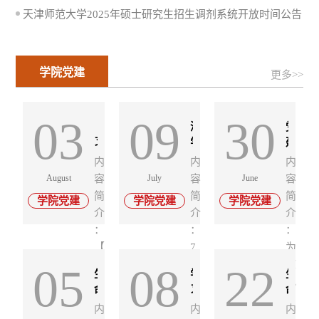
天津师范大学2025年硕士研究生招生调剂系统开放时间公告
学院党建
更多>>
03
09
30
【学
深
党
习
学
建
进
盛
引
内
内
内
行
会
领
August
容
July
容
June
容
时】
精
践
简
简
简
学院党建
学院党建
学院党建
新
神
初
介
介
介
华
精
心
：
：
：
社
研
科
【
7
为
系
党
普
学
月
庆
05
08
22
列
建
助
生
学
生
习
7
祝
快
思
农
命
习
命
进
日
中
评：
想
兴
科
《中
科
内
内
内
学
——
乡
行
，
国