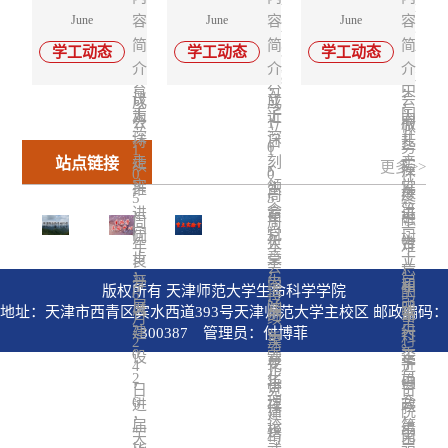
次
共
育
——
乡
西
国
国
长
精
立
风
学
学
党
入
神
学
党
8
June
容
June
容
June
容
全
生
产
村
人
部
神
共
共
105
的
强
学
学
员
党
习
积
日
简
简
简
命
——
基
体
党
、
学工动态
学工动态
学工动态
周
产
产
时
根
院
院
专
积
教
极
，
介
介
介
科
生
层
年
会
成
社
党
党
间
基
“青
开
题
极
育
分
中
学
：
命
：
就
：
主
议
立
会
成
聚
成
年
，
展
党
分
走
子
国
学
科
业
为
近
为
题
公
1
服
力
夜
树
立
立
做
课
子
院
学
故
深
深
共
党
持
日
扎
研
校”
立
0
务
暨
讲
1
1
一
联
学
事
走
刻
日
产
站点链接
续
，
实
更多>>
途
再
和
2026
5
授
深
0
0
件
合
院
分
活
实
领
党
推
生
推
启
度
践
届
专
周
度
5
5
终
天
党
享
动
，
会
第
新
启
行
进
命
进
毕
题
年
融
周
周
生
津
委
会
同
程
党
航，
二
正
业
优
党
科
树
大
合
年
年
难
市
开
顺
生
点
确
步
章
十
生
课
良
学
立
会
，
规
展
利
，
，
忘
命
亮
政
党
开
内
届
学
学
和
版权所有 天津师范大学生命科学学院
划
上
庆
生
举
6
持
的
科
青
绩
员
展
涵
中
风
院
践
地址：天津市西青区宾水西道393号天津师范大学主校区 邮政编码：
展
祝
办
的
命
月
续
事
学
春
观
主
2
、
央
300387 管理员：付博菲
建
“
行
览
中
重
科
2
深
。
学
规
学
题
0
强
委
馆
设
国
青
正
要
学
4
院
化
划
近
习
教
2
化
员
举
共
，
年
确
讲
学
举
之
教
日
党
日
育、
办
产
6
理
会
进
夜
政
办
路
育
话
院
新
，
建
，
庆
党
届
论
第
一
校
绩
学
学
发
精
党
天
与
由
祝
成