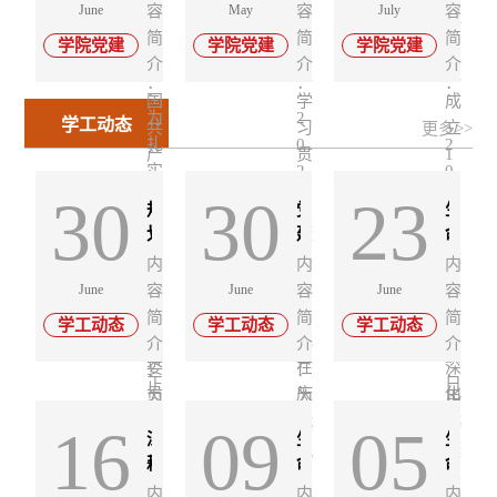
学
国
学
June
容
May
容
July
容
习
生
村
时
为
共
学
共
学
简
简
简
贯
命
——
学院党建
学院党建
学院党建
】
深
产
院
产
院
介
介
介
彻
科
生
中
入
党
开
党
党
习
：
学
：
命
：
国
展
学
章
成
委
近
学
科
为
2
学工动态
树
程》
师
共
习
立
更多>>
平
院
学
扎
0
2
立
——
生
产
贯
1
总
党
学
实
2
0
和
陈
党
党
彻
0
书
委
院
30
推
30
6
23
2
践
莹
员
第
习
5
规
党
生
记
召
党
行
教
热
进
年
4
二
划
近
建
周
命
对
开
委
正
授
议
树
4
年
津
引
科
十
平
年
基
专
开
内
内
内
确
为
党
立
月
7
城
领
学
础
题
展
届
总
，
June
容
June
容
June
容
政
生
的
和
3
月
蓝
践
学
教
学
庆
中
书
持
简
简
简
绩
命
二
学工动态
学工动态
学工动态
践
0
1
图
初
院
育
习
祝
央
记
续
介
介
介
观
科
十
守
心
“以
行
日
5
工
研
中
委
在
深
学
学
届
：
：
：
护
科
青
作
正
讨
，
国
日
员
习
庆
学
化
三
为
为
用
生
普
春
重
会
共
确
为
至
教
院
中
会
祝
党
庆
庆
一
16
09
05
态
助
赴
要
议
产
政
引
7
深
生
生
育
第
全
第
中
建
祝
祝
段
家
农
山
指
党
绩
耕
导
命
月
命
学
73
会
三
国
与
中
中
不
园
兴
海”
示
成
学
科
科
观
入
1
生
期
精
内
内
内