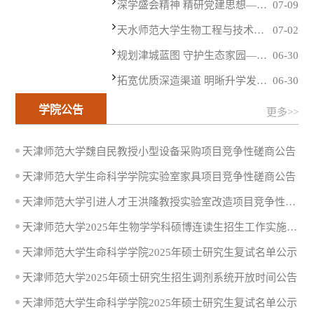
深学盛会精神 精研党建思想——生命科学学院党委召开专题学习研讨会议
07-09
天水师范大学生物工程与技术学院一行来我院访问调研
07-02
规划津城蓝图 守护生态家园——生命科学学院联合天津市规划展览馆举办庆祝中国共产党成立105周年“大思政课”实践活动暨教学实践基地揭牌仪式
06-30
拓宽优质深造渠道 明晰升学发展路径——生命科学学院举办深圳大学医学部2027年研究生招生专场宣讲会
06-30
学院公告
更多>>
天津师范大学魏自民教授小型设备采购项目竞争性磋商公告
天津师范大学生命科学学院实验室家具项目竞争性磋商公告
天津师范大学引进人才王洪隆教授实验室改造项目竞争性磋商公告
天津师范大学2025年生物学学科硕博连读生招生工作实施细则（第二批）
天津师范大学生命科学学院2025年硕士研究生复试名单公示
天津师范大学2025年硕士研究生招生调剂系统开放时间公告
天津师范大学生命科学学院2025年硕士研究生复试名单公示