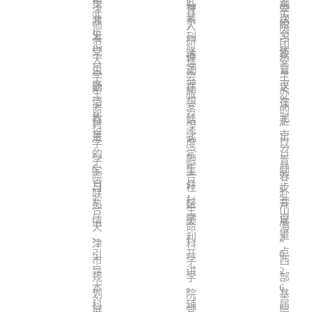
毕
武
三
步
”
观
风
生
展
神
委
津
育
学
中
立
业
装
次
建
党
激
系
学
党
，
组
师
人
院
国
105
生
设
、
全
员
员
发
列
习
研
.
范
、
团
共
周
暨
专
党
坚
体
集
学
活
教
读
.
产
年
大
社
委
2027
题
体
员
定
会
生
动
育
党
.
主
.
学
会
主
届
党
宣
廉
理
议
勤
在
走
成
题
.
生
服
办
考
课
誓
洁
想
在
学
一
深
立
党
.
命
务
的
研
暨
教
信
北
105
奋
日
站
走
科
动
深
“
2026
育
念
京
周
活
进
式
实
员
届
学
度
以
年
动
，
，
召
的
学
，
大
毕
学
融
青
“大
6
生
开
学
生
同
会
业
院
合
春
思
月
命
。
习
社
步
生
联
，
赴
政
3
科
会
党
热
区
开
合
生
山
课”
.
学
议
员
情
顺
展
天
命
海
实
主
.
.
重
，
利
2
践
津
科
”
题
.
.
点
引
开
0
活
市
学
西
教
.
.
导
讲
2
动
规
学
部
育、
.
本
。
6
暨
划
院
基
新
.
教
科
辅
届
展
党
层
发