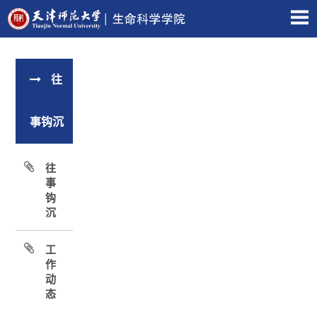
往
事钩沉
往
事
钩
沉
工
作
动
态